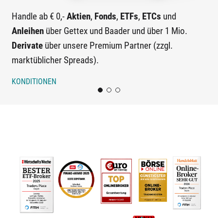
Handle ab € 0,-
Aktien
,
Fonds
,
ETFs
,
ETCs
und
A
Anleihen
über Gettex und Baader und über 1 Mio.
hal
Derivate
über unsere Premium Partner (zzgl.
10
marktüblicher Spreads).
(zz
KONDITIONEN
SP