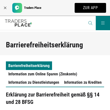
ZUR APP
Traders Place
Barrierefreiheitserklärung
Barrierefreiheitserklärung
Information zum Online Sparen (Zinskonto)
Information zu Dienstleistungen
Information zu Krediten
Information zu Dienstleistungen im
Information zu Dienstleistungen im
Information zu Krediten nach dem
elektronischen Geschäftsverkehr nach dem
Wertpapiergeschäft nach dem
Barrierefreiheitsstärkungsgesetz (BSFG)
Erklärung zur Barrierefreiheit gemäß §§ 14
Barrierefreiheitsstärkungsgesetz (BSFG) –
Barrierefreiheitsstärkungsgesetz (BSFG)
und 28 BFSG
Traders Place GmbH & Co. KGaA
, Sägewerkstraße 3,
Online Sparen (Zinskonto)