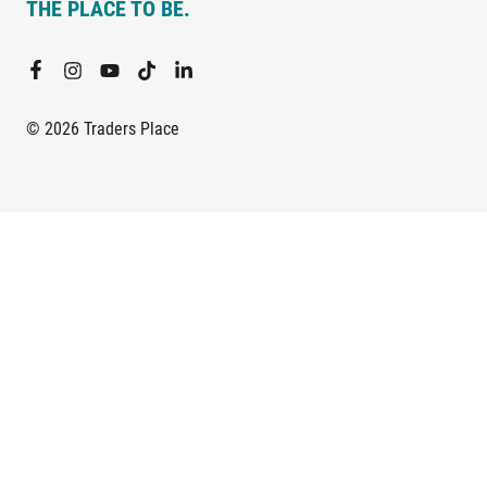
THE PLACE TO BE.
Depot-Übertrags nicht auf deine Wertpapiere
zugreifen.
© 2026 Traders Place
Stand: Juli 2025