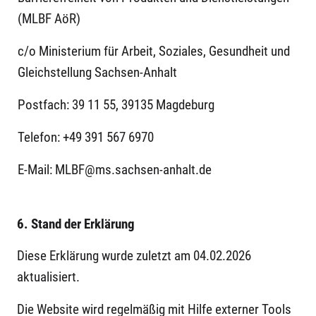
unterzeichnen.
Wertpapier-Aufträge online rund um die Uhr über
(MLBF AöR)
Computer, Smartphone oder Tablet erteilen.
c/o Ministerium für Arbeit, Soziales, Gesundheit und
Welche Informationen sind für einen Wertpapier-
Stand: Juli 2025
Gleichstellung Sachsen-Anhalt
Auftrag notwendig?
Postfach: 39 11 55, 39135 Magdeburg
Je nach Art des Wertpapier-Auftrags werden folgende
Telefon: +49 391 567 6970
Informationen benötigt:
E-Mail: MLBF@ms.sachsen-anhalt.de
Name des Wertpapiers oder die Wertpapier-
Kennnummer (ISIN): ISIN ist eine Abkürzung für
vier englische Wörter. Diese Wörter heißen:
6. Stand der Erklärung
International Securities Identification Number.
Diese Erklärung wurde zuletzt am 04.02.2026
Auf Deutsch übersetzt heißt ISIN: Internationale
aktualisiert.
Wertpapier-Kennnummer.
Marktplatz: Ein Marktplatz ist ein (digitaler)
Die Website wird regelmäßig mit Hilfe externer Tools