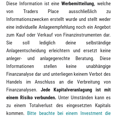
Diese Information ist eine
Werbemitteilung
, welche
nachträglich die tatsächlich angefallenen Entgelte.
von Traders Place ausschließlich zu
Wir schicken dir den Kosten-Ausweis so schnell wie
Informationszwecken erstellt wurde und stellt weder
möglich nach der Transaktion.
eine individuelle Anlageempfehlung noch ein Angebot
3.
Jährlich:
Der Ex-Post-Kostenausweis zeigt dir alle
zum Kauf oder Verkauf von Finanzinstrumenten dar.
Entgelte und Zuwendungen, die innerhalb eines Jahres
Sie soll lediglich deine selbständige
angefallen sind. Du erhältst den Kosten-Ausweis im
Anlageentscheidung erleichtern und ersetzt keine
Folgejahr für das vergangene Jahr. (Hinweis: Kann
anleger- und anlagegerechte Beratung. Diese
auch zeitverzögert versendet werden)
Informationen stellen keine unabhängige
Finanzanalyse dar und unterliegen keinem Verbot des
Was ist ein Depot-Auszug?
Handels im Anschluss an die Verbreitung von
Der Depot-Auszug zeigt dir welche Wertpapiere in
Finanzanalysen.
Jede Kapitalveranlagung ist mit
welcher Stückzahl oder welcher Nominale und zu
einem Risiko verbunden.
Unter Umständen kann es
welchem Kurswert in deinem Depot liegen. Du erhältst
zu einem Totalverlust des eingesetzten Kapitals
den Depot-Auszug vierteljährlich.
kommen.
Bitte beachte bei einem Investment die