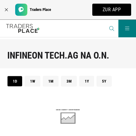
ZUR APP
Traders Place
INFINEON TECH.AG NA O.N.
1D
1W
1M
3M
1Y
5Y