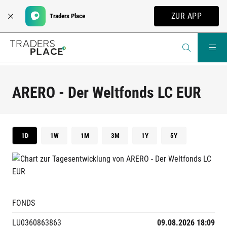
ZUR APP
Traders Place
ARERO - Der Weltfonds LC EUR
1D
1W
1M
3M
1Y
5Y
FONDS
LU0360863863
09.08.2026 18:09