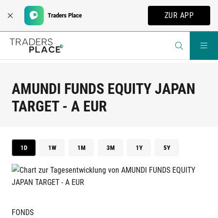
ZUR APP
Traders Place
AMUNDI FUNDS EQUITY JAPAN
TARGET - A EUR
1D
1W
1M
3M
1Y
5Y
FONDS