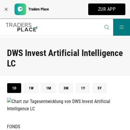
ZUR APP
Traders Place
DWS Invest Artificial Intelligence
LC
1D
1W
1M
3M
1Y
5Y
FONDS