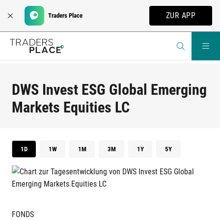
ZUR APP
Traders Place
DWS Invest ESG Global Emerging
Markets Equities LC
1D
1W
1M
3M
1Y
5Y
FONDS