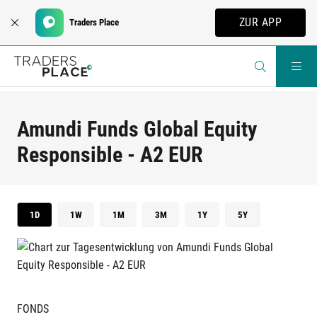
ZUR APP
Traders Place
Amundi Funds Global Equity
Responsible - A2 EUR
1D
1W
1M
3M
1Y
5Y
FONDS