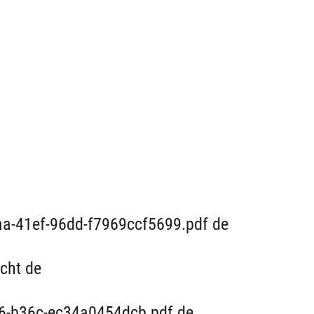
faa-41ef-96dd-f7969ccf5699.pdf de
cht de
6-b36c-ec34a0454dcb.pdf de