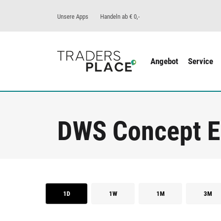
Unsere Apps
Handeln ab € 0,-
Angebot
Service
DWS Concept E
1D
1W
1M
3M