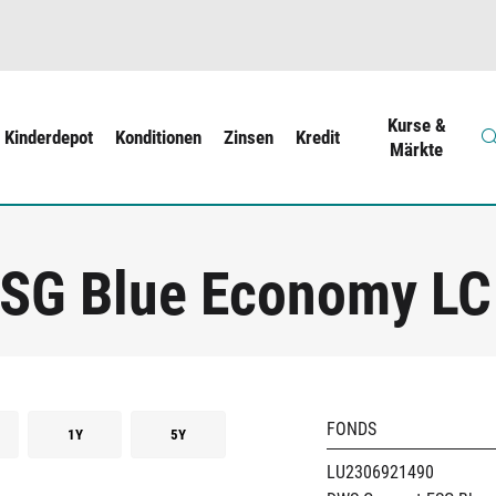
Kurse &
Kinderdepot
Konditionen
Zinsen
Kredit
Märkte
SG Blue Economy LC
FONDS
1Y
5Y
LU2306921490