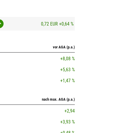
0,72 EUR
+0,64 %
vor AGA (p.a.)
+8,08 %
+5,63 %
+1,47 %
nach max. AGA (p.a.)
+2,94
+3,93 %
+0,48 %