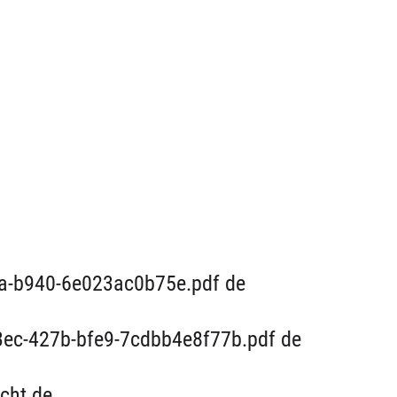
a-b940-6e023ac0b75e.pdf de
13ec-427b-bfe9-7cdbb4e8f77b.pdf de
cht de