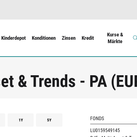
Kurse &
Kinderdepot
Konditionen
Zinsen
Kredit
Märkte
et & Trends - PA (EU
FONDS
1Y
5Y
LU0159549145