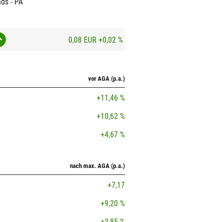
nds - PA
0,08 EUR
+0,02 %
vor AGA (p.a.)
+11,46 %
+10,62 %
+4,67 %
nach max. AGA (p.a.)
+7,17
+9,20 %
+3,85 %