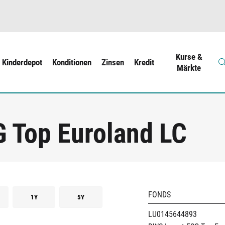
Kurse &
Kinderdepot
Konditionen
Zinsen
Kredit
Märkte
 Top Euroland LC
FONDS
1Y
5Y
LU0145644893