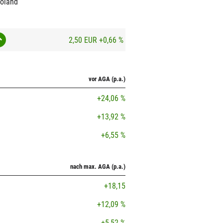
roland
2,50 EUR
+0,66 %
vor AGA (p.a.)
+24,06 %
+13,92 %
+6,55 %
nach max. AGA (p.a.)
+18,15
+12,09 %
+5,52 %