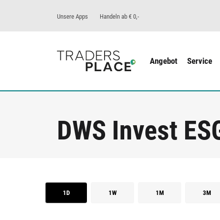
Unsere Apps
Handeln ab € 0,-
Angebot
Service
DWS Invest ESG
1D
1W
1M
3M