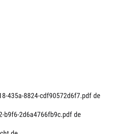
b18-435a-8824-cdf90572d6f7.pdf de
2-b9f6-2d6a4766fb9c.pdf de
cht de