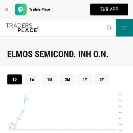
ZUR APP
Traders Place
ELMOS SEMICOND. INH O.N.
1D
1W
1M
3M
1Y
5Y