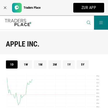
ZUR APP
Traders Place
APPLE INC.
1D
1W
1M
3M
1Y
5Y