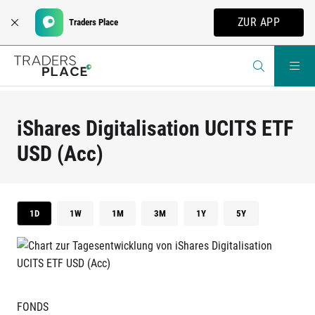
ZUR APP
Traders Place
iShares Digitalisation UCITS ETF
USD (Acc)
1D
1W
1M
3M
1Y
5Y
FONDS