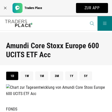
ZUR APP
Traders Place
Amundi Core Stoxx Europe 600
UCITS ETF Acc
1D
1W
1M
3M
1Y
5Y
FONDS