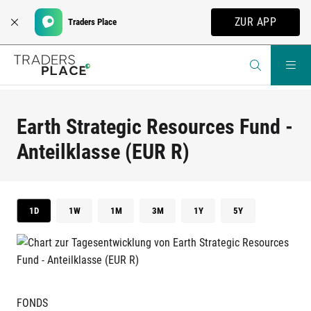
ZUR APP
Traders Place
Earth Strategic Resources Fund -
Anteilklasse (EUR R)
1D
1W
1M
3M
1Y
5Y
FONDS