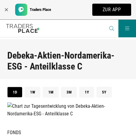
ZUR APP
Traders Place
Debeka-Aktien-Nordamerika-
ESG - Anteilklasse C
1D
1W
1M
3M
1Y
5Y
FONDS