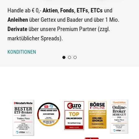
Handle ab € 0,-
Aktien
,
Fonds
,
ETFs
,
ETCs
und
A
Anleihen
über Gettex und Baader und über 1 Mio.
hal
Derivate
über unsere Premium Partner (zzgl.
10
marktüblicher Spreads).
(zz
KONDITIONEN
SP