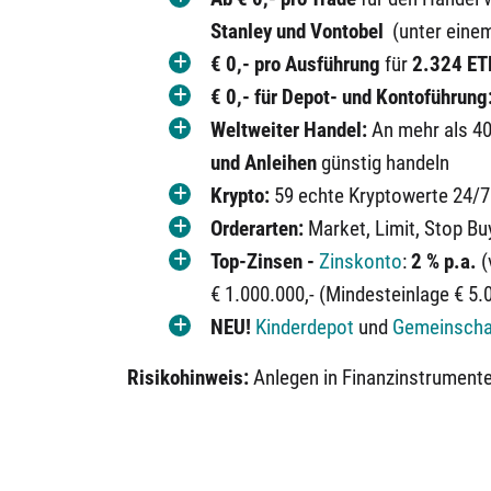
Stanley und Vontobel
(unter einem
€ 0,-
pro Ausführung
für
2.324
ET
€ 0,- für Depot- und Kontoführung
Weltweiter Handel:
An mehr als 40
und Anleihen
günstig handeln
Krypto:
59 echte Kryptowerte 24/7
Orderarten:
Market, Limit, Stop Bu
Top-Zinsen -
Zinskonto
:
2 % p.a.
(
€ 1.000.000,- (Mindesteinlage € 5.0
NEU!
Kinderdepot
und
Gemeinscha
Risikohinweis:
Anlegen in Finanzinstrumente