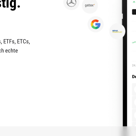
tig.
.
s, ETFs, ETCs,
ch echte