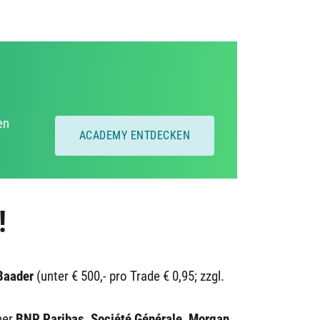
en
ACADEMY ENTDECKEN
!
Baader
(unter € 500,- pro Trade € 0,95; zzgl.
ner
BNP Paribas, Société Générale, Morgan