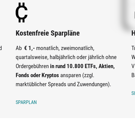
Kostenfreie Sparpläne
H
d
Ab
€ 1,-
monatlich, zweimonatlich,
T
quartalsweise, halbjährlich oder jährlich ohne
W
Ordergebühren
in rund 10.800
ETFs, Aktien,
V
Fonds oder Kryptos
ansparen (zzgl.
B
marktüblicher Spreads und Zuwendungen).
S
SPARPLAN