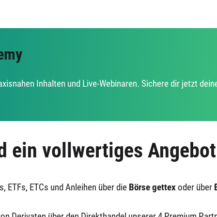
demy
raxisnahen Inhalten und Live-Webinaren. Sichere dir jetzt dein
d ein vollwertiges Angebot
s, ETFs, ETCs und Anleihen über die
Börse gettex
oder über
von Derivaten über den Direkthandel unserer 4 Premium Part