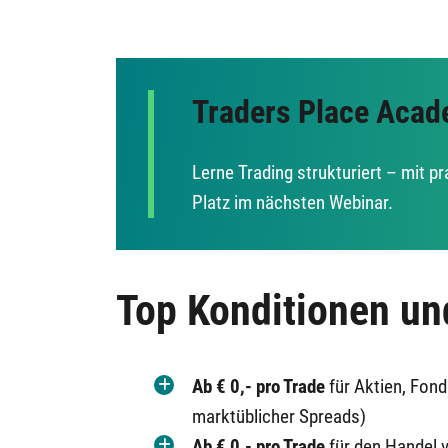
Traders Place Aca
Lerne Trading strukturiert – mit p
Platz im nächsten Webinar.
Top Konditionen un
Ab € 0,-
pro Trade
für Aktien, Fond
marktüblicher Spreads)
Ab € 0,-
pro Trade
für den Handel 