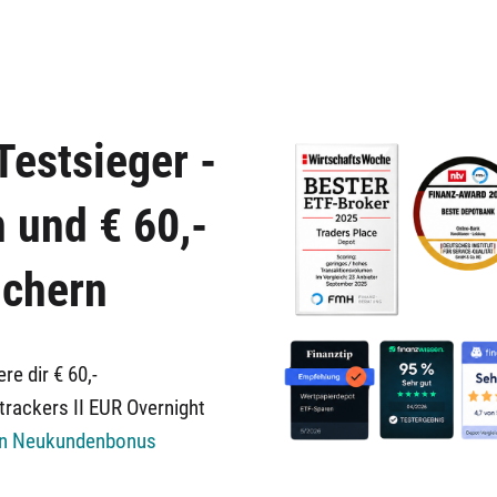
Testsieger -
n und € 60,-
chern
re dir € 60,-
rackers II EUR Overnight
en Neukundenbonus