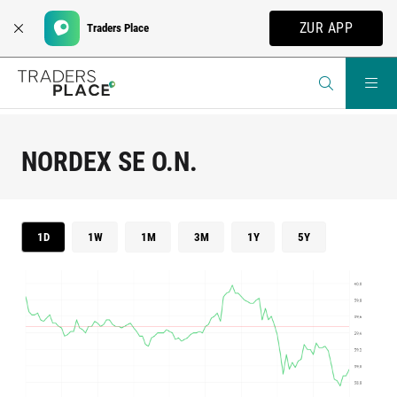
ZUR APP
Traders Place
NORDEX SE O.N.
1D
1W
1M
3M
1Y
5Y