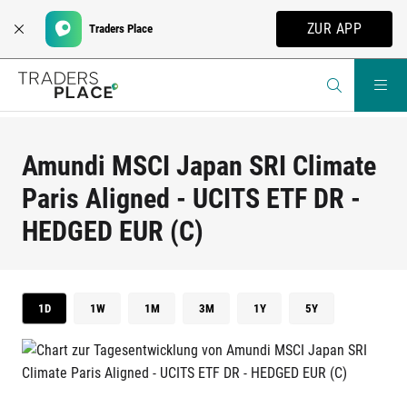
ZUR APP
Traders Place
Amundi MSCI Japan SRI Climate
Paris Aligned - UCITS ETF DR -
HEDGED EUR (C)
1D
1W
1M
3M
1Y
5Y